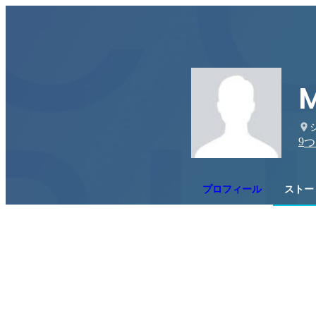
M
9
つ
プロフィール
ストー