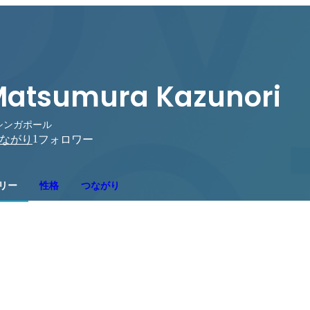
atsumura Kazunori
シンガポール
1
ながり
フォロワー
リー
性格
つながり