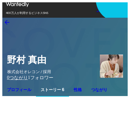
アプリを使う
400万人が利用するビジネスSNS
野村 真由
株式会社オレコン / 採用
0
1
つながり
フォロワー
プロフィール
ストーリー 6
性格
つながり