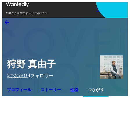
アプリを使う
400万人が利用するビジネスSNS
狩野 真由子
5
4
つながり
フォロワー
プロフィール
ストーリー
性格
つながり