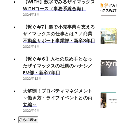
【WITH】数字でみるザイマックス
WITHコース（事務系総合職）
2024年3月
【繋ぐ#7】裏で小売事業を支える
ザイマックスの仕事とは？／商業
不動産サポート事業部・新卒8年目
2023年6月
【繋ぐ#６】入社の決め手となっ
たザイマックスの社風のハナシ／
FM部・新卒7年目
2022年12月
大解剖！プロパティマネジメント
～働き方・ライフイベントとの両
立編～
2022年9月
さらに表示