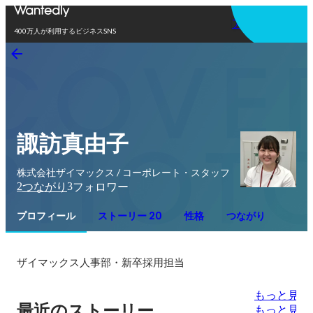
アプリを使う
400万人が利用するビジネスSNS
諏訪真由子
株式会社ザイマックス / コーポレート・スタッフ
2
3
つながり
フォロワー
プロフィール
ストーリー 20
性格
つながり
ザイマックス人事部・新卒採用担当
もっと見る
最近のストーリー
もっと見る