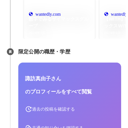
wantedly.com
wantedly
数字でみるザイマックスグル
【WITH
ープ
ックスWI
総合職）
2024年3月
2024年3月
限定公開の職歴・学歴
諏訪真由子さん
のプロフィールをすべて閲覧
過去の投稿を確認する
共通の知り合いを確認する