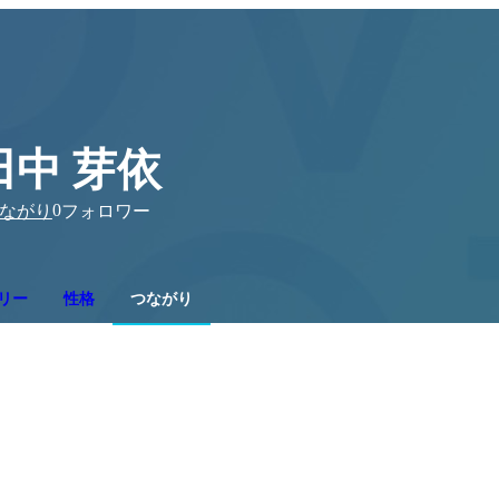
田中 芽依
0
ながり
フォロワー
リー
性格
つながり