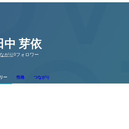
田中 芽依
0
ながり
フォロワー
リー
性格
つながり