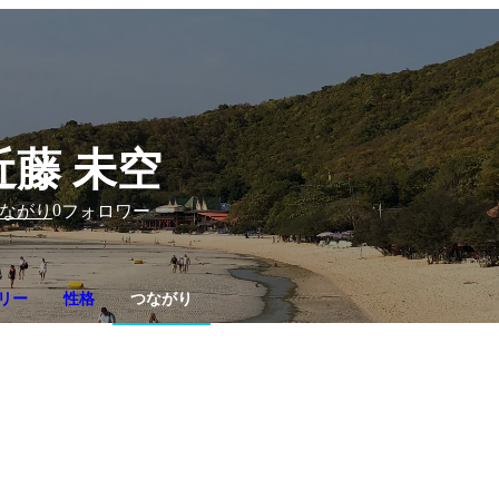
近藤 未空
0
ながり
フォロワー
リー
性格
つながり