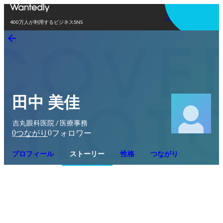
アプリを使う
400万人が利用するビジネスSNS
田中 美佳
吉丸眼科医院 / 医療事務
0
0
つながり
フォロワー
プロフィール
ストーリー
性格
つながり