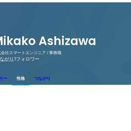
ikako Ashizawa
会社スマートエンジニア / 事務職
3
ながり
フォロワー
リー
性格
つながり