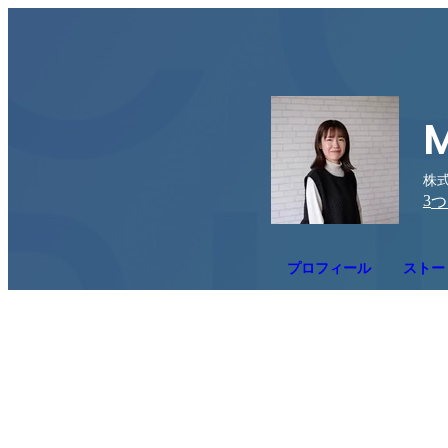
M
株式
3
つ
プロフィール
ストー