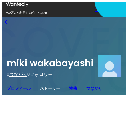
アプリを使う
400万人が利用するビジネスSNS
miki wakabayashi
0
0
つながり
フォロワー
プロフィール
ストーリー
性格
つながり