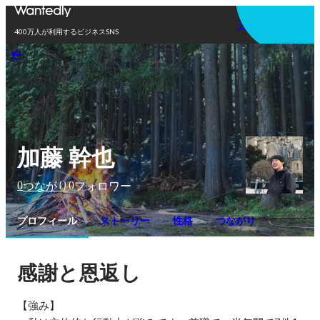
アプリを使う
400万人が利用するビジネスSNS
加藤 幹也
0
0
つながり
フォロワー
プロフィール
ストーリー
性格
つながり
感謝と恩返し
【強み】
