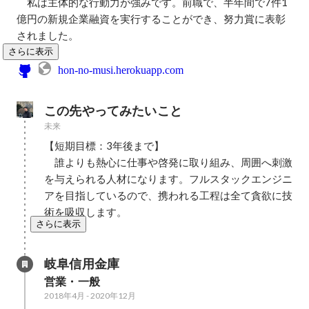
　私は主体的な行動力が強みです。前職で、半年間で7件1
億円の新規企業融資を実行することができ、努力賞に表彰
されました。
さらに表示
hon-no-musi.herokuapp.com
この先やってみたいこと
未来
【短期目標：3年後まで】

　誰よりも熱心に仕事や啓発に取り組み、周囲へ刺激
を与えられる人材になります。フルスタックエンジニ
アを目指しているので、携われる工程は全て貪欲に技
術を吸収します。
さらに表示
岐阜信用金庫
営業・一般
2018年4月
-
2020年12月