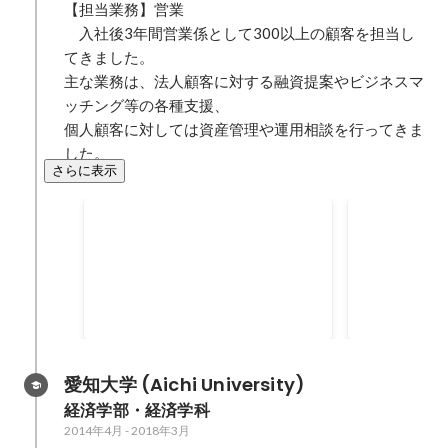
【担当業務】営業

　入社後3年間営業係として300以上の顧客を担当し
てきました。

主な業務は、法人顧客に対する融資提案やビジネスマ
ッチング等の各種支援、

個人顧客に対しては資産管理や運用相談を行ってきま
した。
さらに表示
金融資産獲得金額
飛び込み営業
円獲得
2020年9月
2020年3月
-
20
2800
万円
愛知大学 (Aichi University)
経済学部・経済学科
2014年4月
-
2018年3月