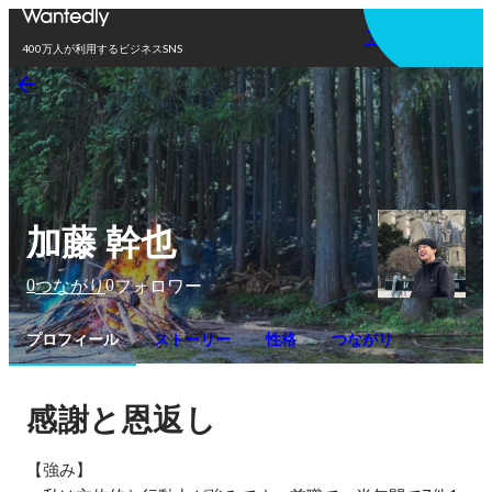
アプリを使う
400万人が利用するビジネスSNS
加藤 幹也
0
0
つながり
フォロワー
プロフィール
ストーリー
性格
つながり
感謝と恩返し
【強み】
