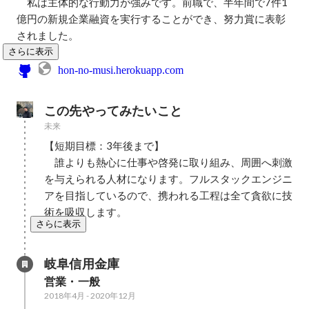
　私は主体的な行動力が強みです。前職で、半年間で7件1
億円の新規企業融資を実行することができ、努力賞に表彰
されました。
さらに表示
hon-no-musi.herokuapp.com
この先やってみたいこと
未来
【短期目標：3年後まで】

　誰よりも熱心に仕事や啓発に取り組み、周囲へ刺激
を与えられる人材になります。フルスタックエンジニ
アを目指しているので、携われる工程は全て貪欲に技
術を吸収します。
さらに表示
岐阜信用金庫
営業・一般
2018年4月
-
2020年12月