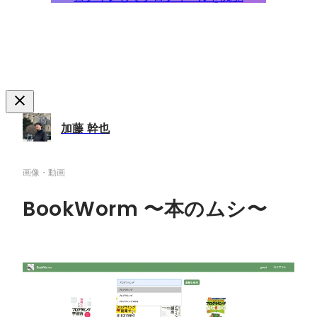
加藤 幹也
画像・動画
BookWorm 〜本のムシ〜