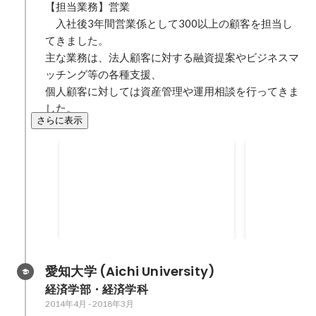
【担当業務】営業

　入社後3年間営業係として300以上の顧客を担当し
てきました。

主な業務は、法人顧客に対する融資提案やビジネスマ
ッチング等の各種支援、

個人顧客に対しては資産管理や運用相談を行ってきま
した。
さらに表示
金融資産獲得金額
飛び込み営業
円獲得
2020年9月
2020年3月
-
20
2800
万円
愛知大学 (Aichi University)
経済学部・経済学科
2014年4月
-
2018年3月