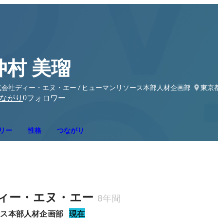
仲村 美瑠
式会社ディー・エヌ・エー / ヒューマンリソース本部人材企画部
東京
0
ながり
フォロワー
リー
性格
つながり
ィー・エヌ・エー
8年間
ース本部人材企画部
現在