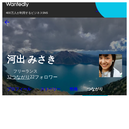
アプリを使う
400万人が利用するビジネスSNS
河出 みさき
フリーランス
32
22
つながり
フォロワー
プロフィール
ストーリー
性格
つながり