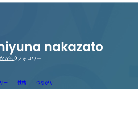
iyuna nakazato
0
ながり
フォロワー
リー
性格
つながり