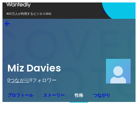
アプリを使う
400万人が利用するビジネスSNS
Miz Davies
0
0
つながり
フォロワー
プロフィール
ストーリー
性格
つながり