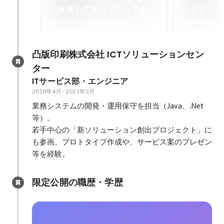
に改善してみた【やってみ
します！チ
た】 | TOPPANデジタル株式
「分報」と
2024年3月
2024年1月
会社 ICT開発センター
ント：その2
ポート
凸版印刷株式会社 ICTソリューションセン
ター
ITサービス部・エンジニア
2018年4月
-
2021年3月
業務システムの開発・運用保守を担当（Java、.Net
等）。

若手中心の「新ソリューション創出プロジェクト」に
も参画。プロトタイプ作成や、サービス案のプレゼン
等を経験。
限定公開の職歴・学歴