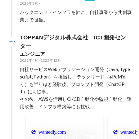
2026年3月
-
バックエンド・インフラを軸に、自社事業から共創事
業まで担当。
TOPPANデジタル株式会社　ICT開発セン
ター
エンジニア
2021年4月
-
2025年12月
自社サービスWebアプリケーション開発（Java, Type
script, Python）を担当し、テックリード（※PdM寄
り）も半年ほど経験後、プロンプト開発（ChatGP
T）にも従事。

その後、AWSを活用しCI/CD自動化や監視自動化、運
用改善、インフラ構築等にも挑戦。
wantedly.com
wantedly
ChatGPTプロンプト、丁寧
SlackVo