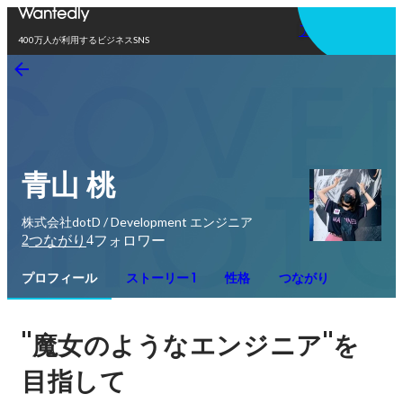
アプリを使う
400万人が利用するビジネスSNS
青山 桃
株式会社dotD / Development エンジニア
2
4
つながり
フォロワー
プロフィール
ストーリー 1
性格
つながり
"
"
魔女のようなエンジニア
を
目指して