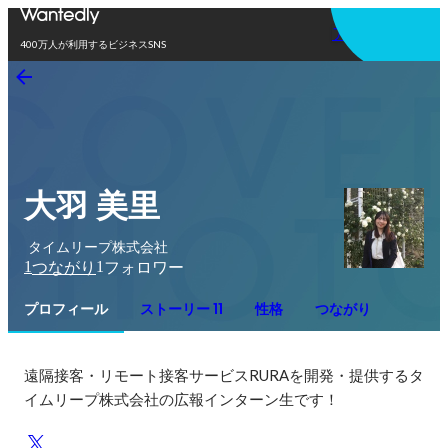
アプリを使う
400万人が利用するビジネスSNS
大羽 美里
タイムリープ株式会社
1
1
つながり
フォロワー
プロフィール
ストーリー 11
性格
つながり
遠隔接客・リモート接客サービスRURAを開発・提供するタ
イムリープ株式会社の広報インターン生です！