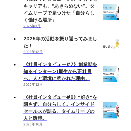
キャリアも、“あきらめない”。タ
イムリープで見つけた「自分らし
く働ける場所」
2026年3月
2025年の活動を振り返ってみまし
た！
2025年12月
《社員インタビュー#7》創業期を
知るインターン1期生から正社員
へ。人と環境に惹かれた理由。
2025年12月
《社員インタビュー#6》“好き”を
隠さず、自分らしく。インサイド
セールスが語る、タイムリープの
人と環境。
2025年10月