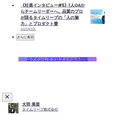
《社員インタビュー#5》1人QAか
らチームリーダーへ。品質のプロ
が語るタイムリープの「人の魅
力」とプロダクト愛
2025年9月
さらに表示
ログインしてプロフィールを閲覧
大羽 美里
タイムリープ株式会社