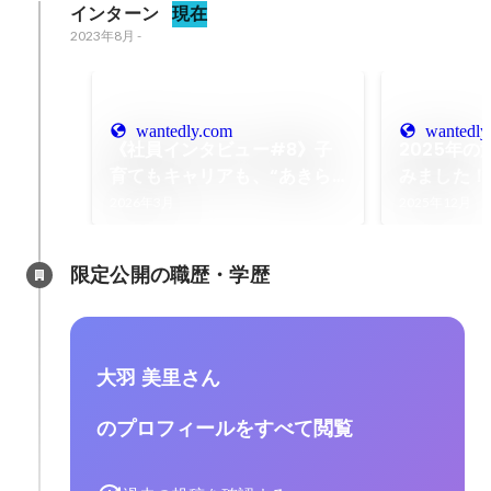
インターン
現在
2023年8月
-
wantedly.com
wantedly
《社員インタビュー#8》子
2025年
育てもキャリアも、“あきら
みました！
めない”。タイムリープで見
2026年3月
2025年12月
つけた「自分らしく働ける場
所」
限定公開の職歴・学歴
大羽 美里さん
のプロフィールをすべて閲覧