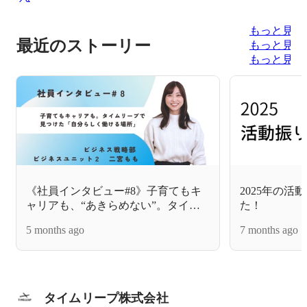
もっと見る
最近のストーリー
もっと見る
もっと見る
《社員インタビュー#8》子育てもキ
2025年の
ャリアも、“あきらめない”。タイム
た！
リープで見つけた「自分らしく働け
5 months ago
7 months ago
る場所」
タイムリープ株式会社