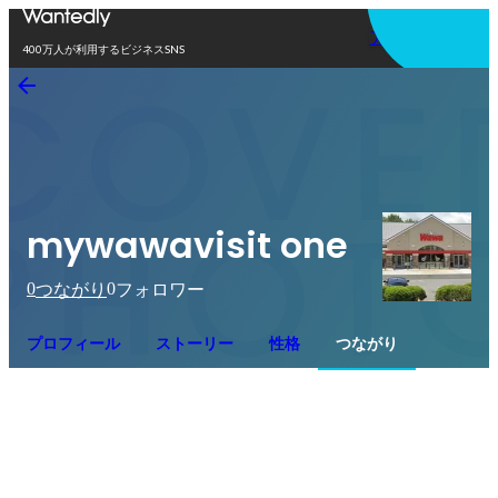
アプリを使う
400万人が利用するビジネスSNS
mywawavisit one
0
0
つながり
フォロワー
プロフィール
ストーリー
性格
つながり