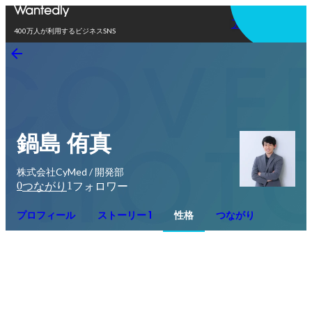
アプリを使う
400万人が利用するビジネスSNS
鍋島 侑真
株式会社CyMed / 開発部
0
1
つながり
フォロワー
プロフィール
ストーリー 1
性格
つながり