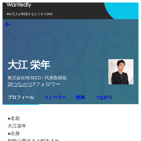
アプリを使う
400万人が利用するビジネスSNS
大江 栄年
株式会社RESEED / 代表取締役
20
0
つながり
フォロワー
プロフィール
ストーリー
性格
つながり
●名前

大江栄年

●出身

和歌山県すさみ町生まれ