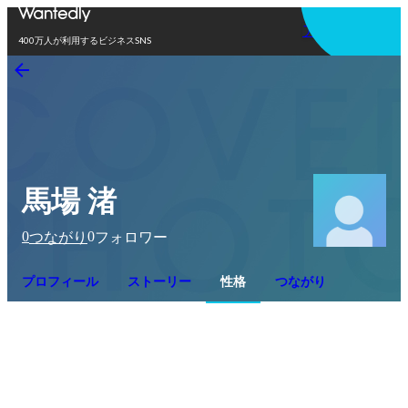
アプリを使う
400万人が利用するビジネスSNS
馬場 渚
0
0
つながり
フォロワー
プロフィール
ストーリー
性格
つながり