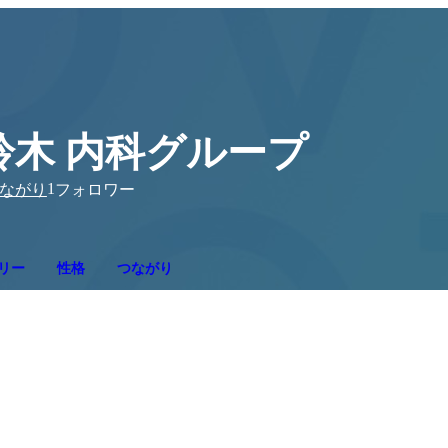
鈴木 内科グループ
1
ながり
フォロワー
リー
性格
つながり