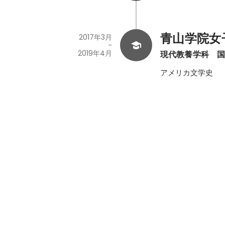
青山学院女
2017年3月
-
2019年4月
現代教養学科　
アメリカ文学史