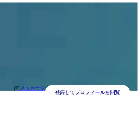
メッセージ
登録してプロフィールを閲覧