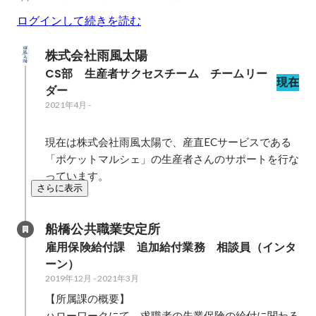
ログインして続きを読む
株式会社雨風太陽
CS部　生産者サクセスチーム　チームリー
現在
ダー
2021年4月
-
現在は株式会社雨風太陽で、産直ECサービスである
「ポケットマルシェ」の生産者さんのサポートを行な
っています。
さらに表示
船橋公共職業安定所
雇用保険給付課　追加給付業務　相談員（インタ
ーン）
2019年12月
-
2021年3月
【所属課の概要】

ハローワークにて、求職者の失業保険の給付に関わる