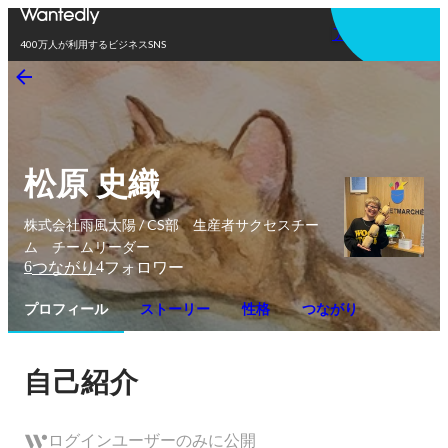
アプリを使う
400万人が利用するビジネスSNS
松原 史織
株式会社雨風太陽 / CS部 生産者サクセスチー
ム チームリーダー
6
4
つながり
フォロワー
プロフィール
ストーリー
性格
つながり
自己紹介
ログインユーザーのみに公開