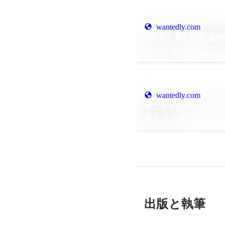
wantedly.com
【11月】新しい社員
2024年11月
wantedly.com
新たなメンバーがジ
京オフィス
出版と執筆