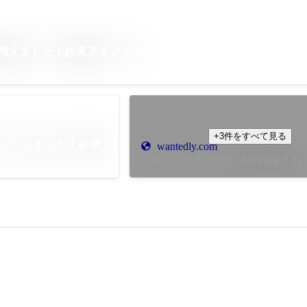
が増えました！@東京オフィス
+3件をすべて見る
ョインしました！@東
wantedly.com
B2Bアジェンダ2024が開催さ