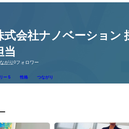
株式会社ナノベーション 
担当
0
ながり
フォロワー
リー 5
性格
つながり
ー