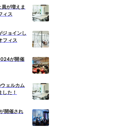
社員が増えま
フィス
がジョインし
オフィス
2024が開催
のウェルカム
ました！
024が開催され