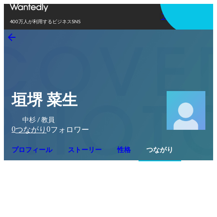
アプリを使う
400万人が利用するビジネスSNS
垣堺 菜生
中杉 / 教員
0
0
つながり
フォロワー
プロフィール
ストーリー
性格
つながり