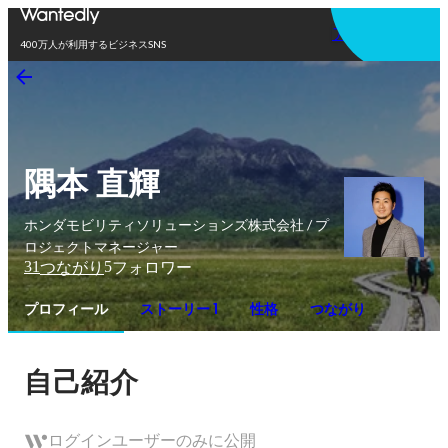
アプリを使う
400万人が利用するビジネスSNS
隅本 直輝
ホンダモビリティソリューションズ株式会社 / プ
ロジェクトマネージャー
31
5
つながり
フォロワー
プロフィール
ストーリー 1
性格
つながり
自己紹介
ログインユーザーのみに公開