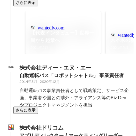
さらに表示
wantedly.com
【代表インタビュー】世界一
wantedly
周から起業へ
六本木の新
2021年5月
2021年5月
株式会社ディー・エヌ・エー
自動運転バス「ロボットシャトル」 事業責任者
2014年3月
-
2020年12月
自動運転バス事業責任者として戦略策定、サービス企
画、事業者や国との渉外・アライアンス等のBiz Dev
やプロジェクトマネジメントを担当
さらに表示
株式会社ドリコム
アプリディレクター / マーケティングリーダー