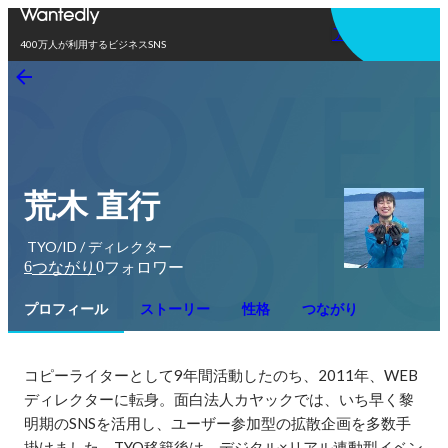
アプリを使う
400万人が利用するビジネスSNS
荒木 直行
TYO/ID / ディレクター
6
0
つながり
フォロワー
プロフィール
ストーリー
性格
つながり
コピーライターとして9年間活動したのち、2011年、WEB
ディレクターに転身。面白法人カヤックでは、いち早く黎
明期のSNSを活用し、ユーザー参加型の拡散企画を多数手
掛けました。TYO移籍後は、デジタル×リアル連動型イベン