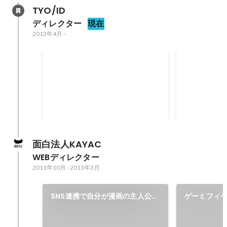
TYO/ID
ディレクター
現在
2013年4月
-
Spikes Asia / Shortlist
ADFEST INT
GOLD
面白法人KAYAC
WEBディレクター
2011年10月
-
2013年3月
SNS連携で自分が漫画の主人公に
ゲーミフィケ
『LUX SOCIAL MANGA』
グ 『TRF EZ