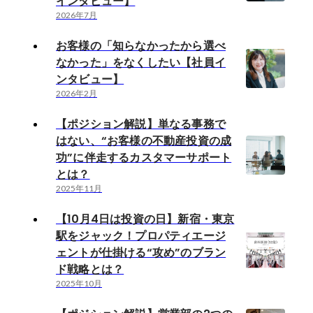
インタビュー】
2026年7月
お客様の「知らなかったから選べ
なかった」をなくしたい【社員イ
ンタビュー】
2026年2月
【ポジション解説】単なる事務で
はない、“お客様の不動産投資の成
功”に伴走するカスタマーサポート
とは？
2025年11月
【10月4日は投資の日】新宿・東京
駅をジャック！プロパティエージ
ェントが仕掛ける“攻め”のブラン
ド戦略とは？
2025年10月