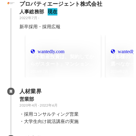
プロパティエージェント株式会社
人事総務部
現在
2022年7月
-
新卒採用・採用広報
wantedly.com
wantedly
「不動産投資は、契約してか
お客様の「
らがスタート」マンション管
選べなかっ
理士だった私が提供できる価
【社員イン
2026年7月
2026年2月
値とは【社員インタビュー】
人材業界
営業部
2020年4月
-
2022年6月
・採用コンサルティング営業

・大学生向け就活講座の実施