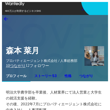
アプリを使う
400万人が利用するビジネスSNS
森本 菜月
プロパティエージェント株式会社 / 人事総務部
10
12
つながり
フォロワー
プロフィール
ストーリー 53
性格
つながり
明治大学農学部を卒業後、人材業界にて法人営業と大学生
の就活支援を経験。

その後、2022年7月にプロパティエージェント株式会社に
中途入社し、人事課配属。
