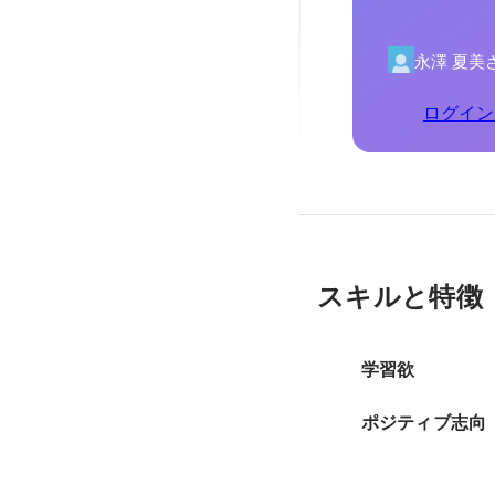
永澤 夏美
ログイン
スキルと特徴
学習欲
ポジティブ志向