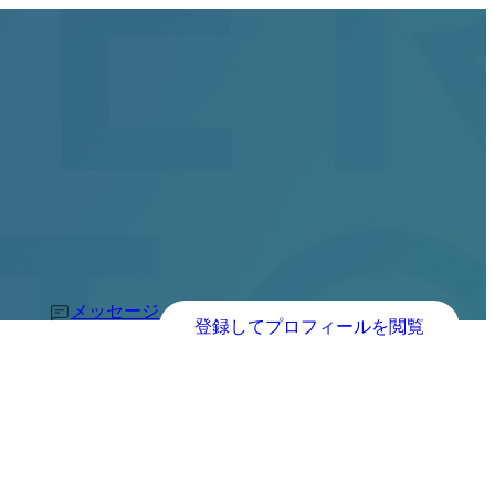
メッセージ
登録してプロフィールを閲覧