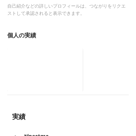
自己紹介などの詳しいプロフィールは、つながりをリクエ
ストして承認されると表示できます。
個人の実績
Ninestars
Digitization Services enable the
digital enterprise with an end-to-
end managed service to capture,
convert, store, analyze, retrieve
and output content digitally.
実績