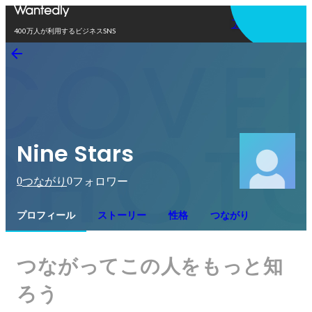
アプリを使う
400万人が利用するビジネスSNS
Nine Stars
0
0
つながり
フォロワー
プロフィール
ストーリー
性格
つながり
つながってこの人をもっと知
ろう