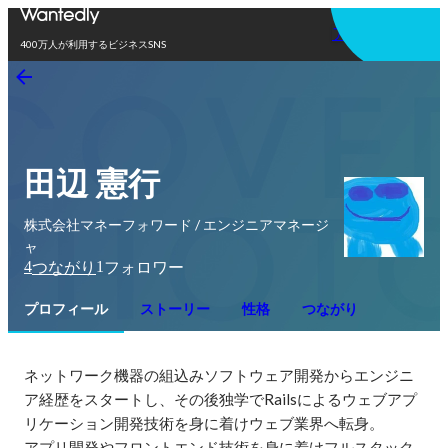
アプリを使う
400万人が利用するビジネスSNS
田辺 憲行
株式会社マネーフォワード / エンジニアマネージ
ャ
4
1
つながり
フォロワー
プロフィール
ストーリー
性格
つながり
ネットワーク機器の組込みソフトウェア開発からエンジニ
ア経歴をスタートし、その後独学でRailsによるウェブアプ
リケーション開発技術を身に着けウェブ業界へ転身。

アプリ開発やフロントエンド技術を身に着けフルスタック