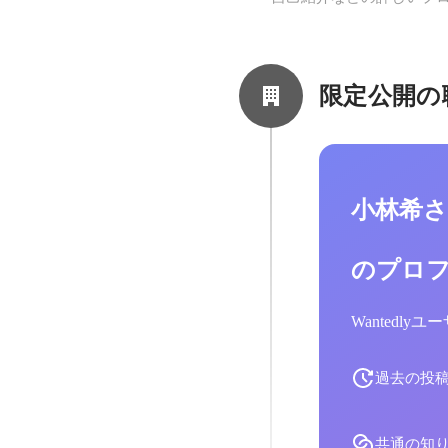
限定公開の
小林希
のプロ
Wantedl
過去の投
共通の知