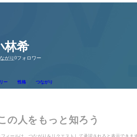
小林希
0
ながり
フォロワー
リー
性格
つながり
この人をもっと知ろう
ロフィールは、つながりをリクエストして承認されると表示できま