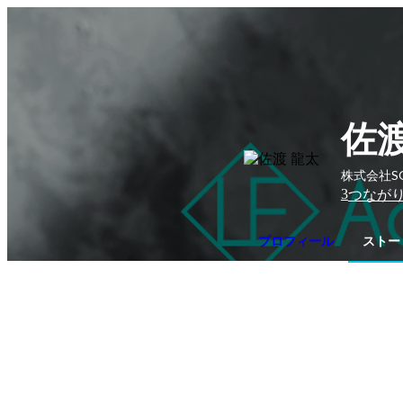
佐渡
株式会社S
3
つなが
プロフィール
ストー