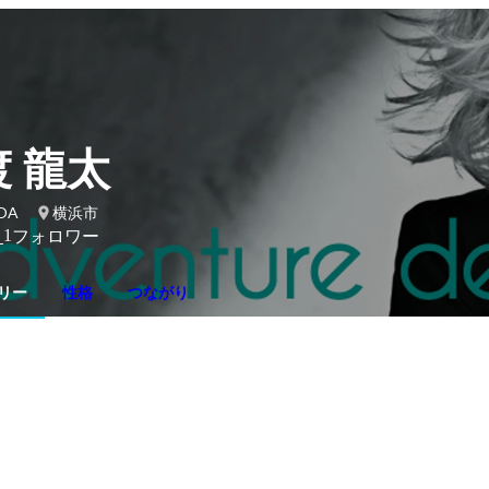
 龍太
OA
横浜市
1
り
フォロワー
リー
性格
つながり