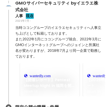
GMOサイバーセキュリティ byイエラエ株
式会社
人事
現在
2021年7月
-
当時ココングループのイエラエセキュリティへ人事立
ち上げとして転籍しております。

また2022年1月にココングループ統合、2022年3月に
GMOインターネットグループへのジョインと所属社
名が変わりますが、2018年7月より同一企業で勤務し
ております。
wantedly.com
wantedly
【開催レポート】Pentest
【2026
Meetup Night in 福岡を開催
ート
しました！
2026年7月
2026年7月