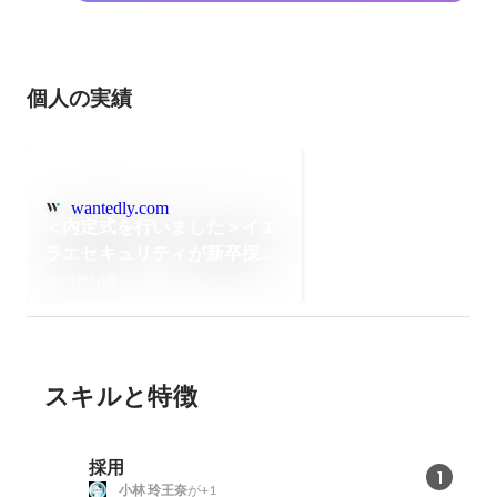
個人の実績
wantedly.com
＜内定式を行いました＞イエ
ラエセキュリティが新卒採用
を始めた理由
2021年10月
スキルと特徴
採用
1
小林 玲王奈
が+1