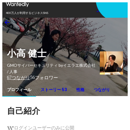
アプリを使う
400万人が利用するビジネスSNS
小高 健士
GMOサイバーセキュリティ byイエラエ株式会社
/ 人事
67
56
つながり
フォロワー
プロフィール
ストーリー 53
性格
つながり
自己紹介
ログインユーザーのみに公開