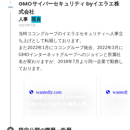
GMOサイバーセキュリティ byイエラエ株
式会社
人事
現在
2021年7月
-
当時ココングループのイエラエセキュリティへ人事立
ち上げとして転籍しております。

また2022年1月にココングループ統合、2022年3月に
GMOインターネットグループへのジョインと所属社
名が変わりますが、2018年7月より同一企業で勤務し
ております。
wantedly.com
wantedly
【開催レポート】Pentest
【2026
Meetup Night in 福岡を開催
ート
しました！
2026年7月
2026年7月