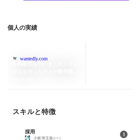
個人の実績
wantedly.com
＜内定式を行いました＞イエ
ラエセキュリティが新卒採用
を始めた理由
2021年10月
スキルと特徴
採用
1
小林 玲王奈
が+1