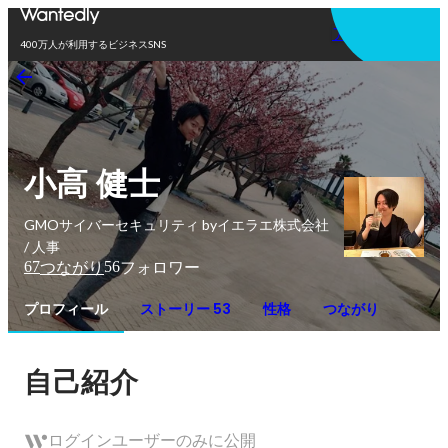
アプリを使う
400万人が利用するビジネスSNS
小高 健士
GMOサイバーセキュリティ byイエラエ株式会社
/ 人事
67
56
つながり
フォロワー
プロフィール
ストーリー 53
性格
つながり
自己紹介
ログインユーザーのみに公開