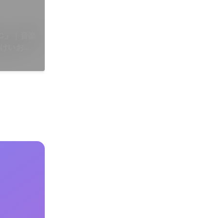
IC」｜音楽
のけいおん