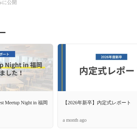
みに公開
ー
eetup Night in 福岡
【2026年新卒】内定式レポート
a month ago