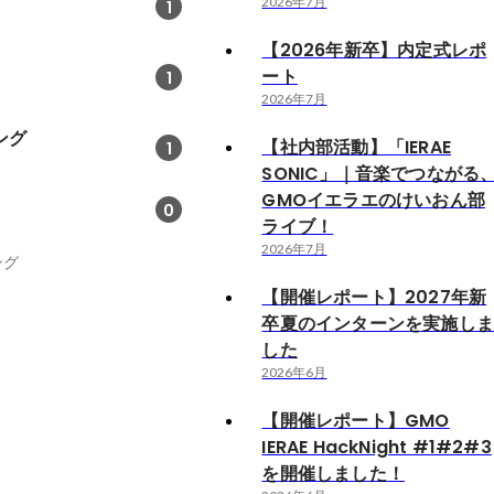
2026年7月
1
【2026年新卒】内定式レポ
ート
1
2026年7月
ング
【社内部活動】「IERAE
1
SONIC」｜音楽でつながる
GMOイエラエのけいおん部
0
ライブ！
2026年7月
ング
【開催レポート】2027年新
卒夏のインターンを実施し
した
2026年6月
【開催レポート】GMO
IERAE HackNight #1#2#3
を開催しました！