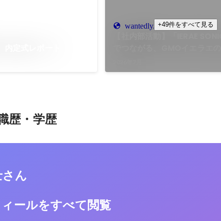
+49件をすべて見る
wantedly.com
【社内部活動】「IERAE SON
卒】内定式レポート
でつながる、GMOイエラエ
部ライブ！
2026年7月
職歴・学歴
士さん
フィールをすべて閲覧