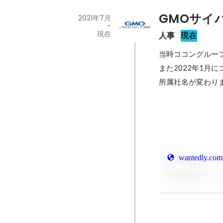
GMOサイ
2021年7月
-
現在
人事
現在
当時ココングルー
また2022年1月
所属社名が変わりま
wantedly.com
【開催レポート】P
2026年7月