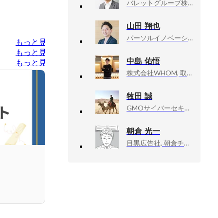
バレットグループ株式会社, SI事業部ゼネラルマネージャー
山田 翔也
パーソルイノベーション株式会社, ビルスピ
もっと見る
もっと見る
中島 佑悟
もっと見る
株式会社WHOM, 取締役COO
牧田 誠
GMOサイバーセキュリティbyイエラエ（旧 イエラエセキュリティ), 代表取締役
朝倉 光一
目黒広告社, 朝倉チーム／クリエイティブ・ディレクター