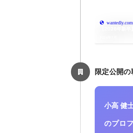
wantedly.com
【2026年新
2026年7月
限定公開の
小高 健
のプロ