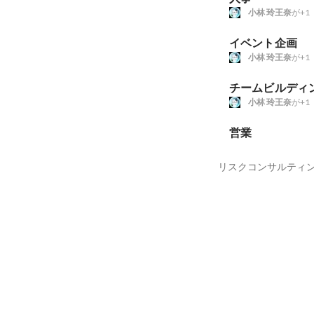
小林 玲王奈
が+1
イベント企画
小林 玲王奈
が+1
チームビルディ
小林 玲王奈
が+1
営業
リスクコンサルティ