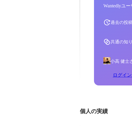
Wantedl
過去の投
共通の知
小高 健士
ログイン
個人の実績