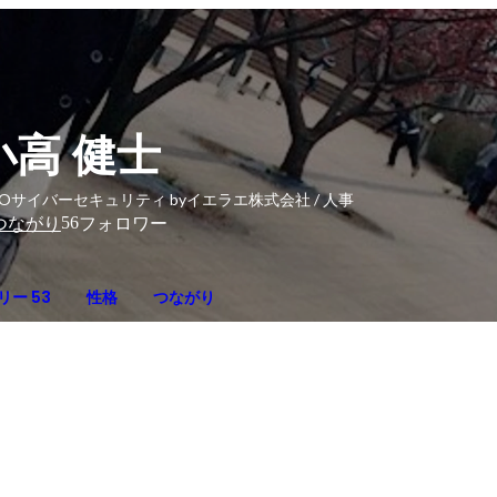
小高 健士
Oサイバーセキュリティ byイエラエ株式会社 / 人事
56
つながり
フォロワー
リー 53
性格
つながり