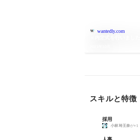
wantedly.com
＜内定式を行いまし
2021年10月
スキルと特徴
採用
小林 玲王奈
が+1
人事