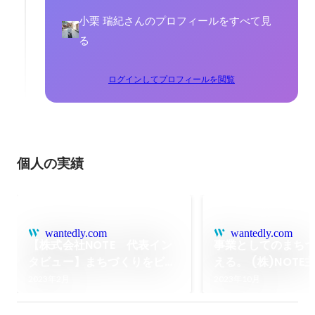
小栗 瑞紀さんのプロフィールをすべて見
る
ログインしてプロフィールを閲覧
個人の実績
wantedly.com
wantedly.com
【株式会社NOTE 代表イン
事業としてのまち
タビュー】まちづくりをビジ
える。 (株)NOTE
ネスに。泥臭く続けてきたか
「NIPPONIAサミッ
2023年2月
2023年10月
ら見えたもの。
を開催します!