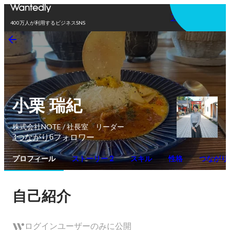
アプリを使う
400万人が利用するビジネスSNS
小栗 瑞紀
株式会社NOTE / 社長室 リーダー
3
6
つながり
フォロワー
プロフィール
ストーリー 2
スキル
性格
つながり
自己紹介
ログインユーザーのみに公開