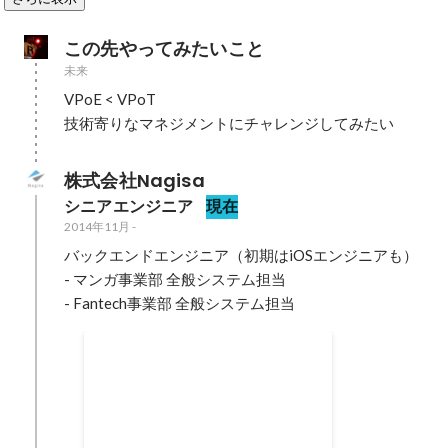
この先やってみたいこと
未来
VPoE < VPoT 

技術寄りなマネジメントにチャレンジしてみたい
株式会社Nagisa
シニアエンジニア
現在
2014年11月
-
バックエンドエンジニア（初期はiOSエンジニアも）

- マンガ事業部 全般システム担当

- Fantech事業部 全般システム担当
Contribute "gqlgen"
bug fix
2022年6月