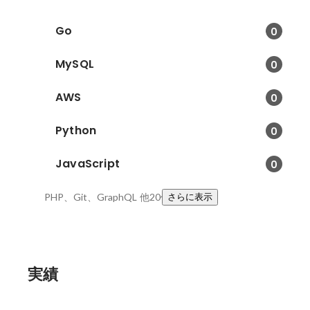
Go
0
MySQL
0
AWS
0
Python
0
JavaScript
0
PHP、Git、GraphQL
他20件
さらに表示
実績