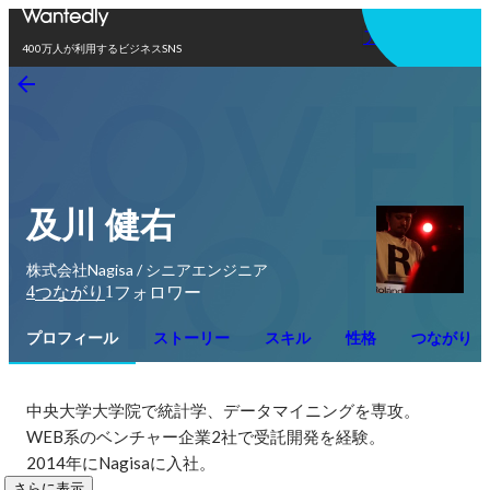
アプリを使う
400万人が利用するビジネスSNS
及川 健右
株式会社Nagisa / シニアエンジニア
4
1
つながり
フォロワー
プロフィール
ストーリー
スキル
性格
つながり
中央大学大学院で統計学、データマイニングを専攻。

WEB系のベンチャー企業2社で受託開発を経験。

2014年にNagisaに入社。
さらに表示