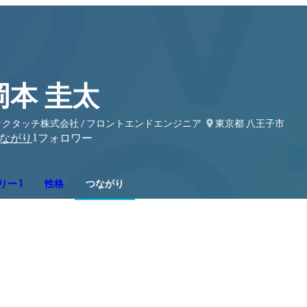
岡本 圭太
ックタッチ株式会社 / フロントエンドエンジニア
東京都 八王子市
1
ながり
フォロワー
ー 1
性格
つながり