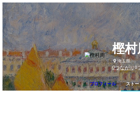
樫村
埼玉県
0
0
つながり
プロフィール
ストー