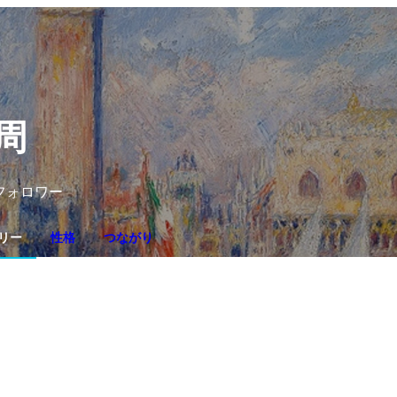
周
フォロワー
リー
性格
つながり