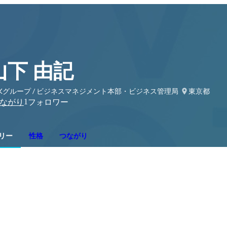
山下 由記
DKグループ / ビジネスマネジメント本部・ビジネス管理局
東京都
1
ながり
フォロワー
リー
性格
つながり