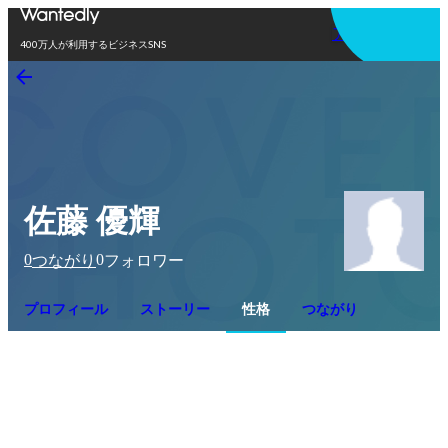
アプリを使う
400万人が利用するビジネスSNS
佐藤 優輝
0
0
つながり
フォロワー
プロフィール
ストーリー
性格
つながり