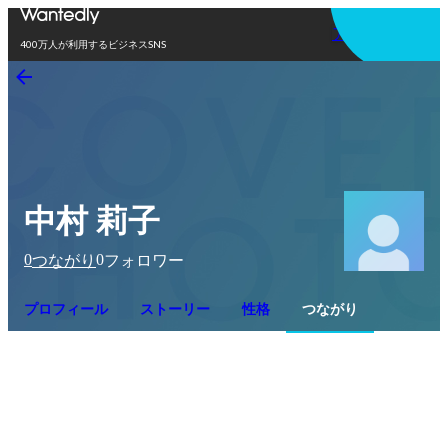
アプリを使う
400万人が利用するビジネスSNS
中村 莉子
0
0
つながり
フォロワー
プロフィール
ストーリー
性格
つながり