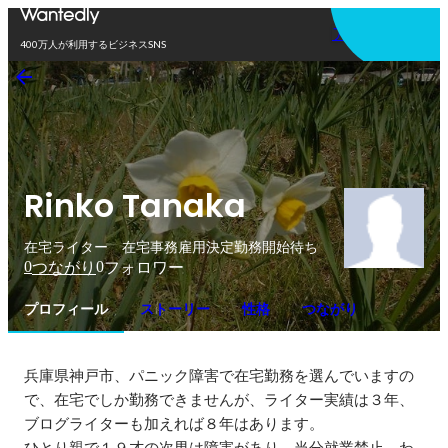
アプリを使う
400万人が利用するビジネスSNS
Rinko Tanaka
在宅ライター 在宅事務雇用決定勤務開始待ち
0
0
つながり
フォロワー
プロフィール
ストーリー
性格
つながり
兵庫県神戸市、パニック障害で在宅勤務を選んでいますの
で、在宅でしか勤務できませんが、ライター実績は３年、
ブログライターも加えれば８年はあります。

ひとり親で１９才の次男は障害があり、当分就業禁止、わ