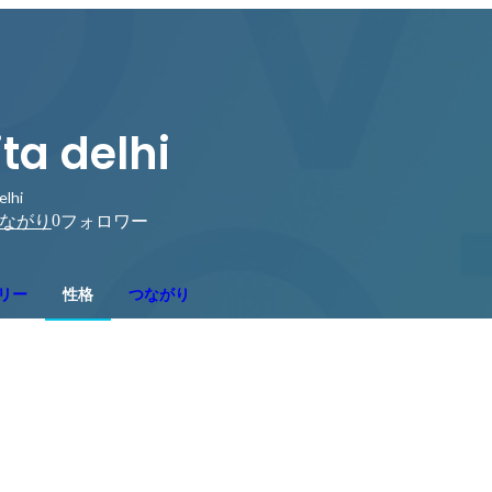
ita delhi
elhi
0
ながり
フォロワー
リー
性格
つながり