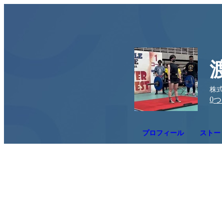
株
0
つ
プロフィール
ストー