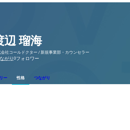
渡辺 瑠海
式会社コールドクター / 新規事業部・カウンセラー
0
ながり
フォロワー
リー
性格
つながり