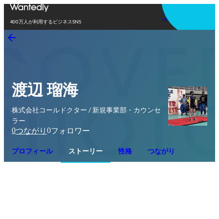
アプリを使う
400万人が利用するビジネスSNS
渡辺 瑠海
株式会社コールドクター / 新規事業部・カウンセ
ラー
0
0
つながり
フォロワー
プロフィール
ストーリー
性格
つながり