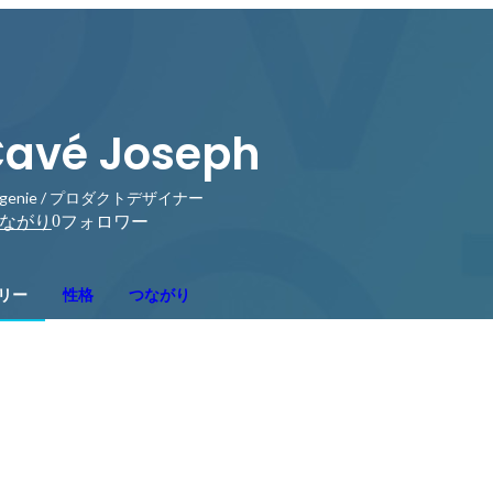
avé Joseph
higenie / プロダクトデザイナー
0
ながり
フォロワー
リー
性格
つながり